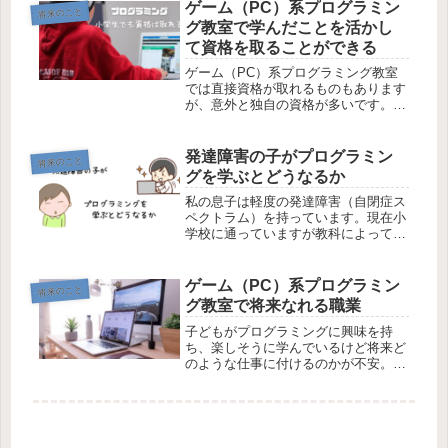
ら第1次審査が始まり第4次審査まで行
ゲーム（PC）系プログラミン
将来のこと
い...
グ教室で学んだことを活かし
て資格を取ることができる
ゲーム（PC）系プログラミング教室
では直接資格が取れるものもあります
が、意外と独自の資格が多いです。ど
うせなら社会に出て通用する資格を取
ることができれば親も子も安心ではな
いでしょうか。また資格と取得するメ
発達障害の子がプログラミン
将来のこと
リットととして以下のことが挙あげら
グを学ぶとどうなるか
れ...
私の息子は軽度の発達障害（自閉症ス
ペクトラム）を持っています。現在小
学校に通っていますが教科によっては
特別支援学級で授業を受けます。 診
療で「苦手な教科を一生懸命勉強して
底上げするより、得意な教科を伸ばす
ゲーム（PC）系プログラミン
将来のこと
ことによって底上げるすることが望ま
グ教室で将来なれる職業
し...
子どもがプログラミングに興味を持
ち、楽しそうに学んでいるけど将来ど
のような仕事に付けるのかが不安。そ
してどのくらいの給料がもらえるのか
も気になる。 親としては当然ですよ
ね。そこでゲーム（PC）系プログラ
ミング教室で将来なれる職業を3つ紹
介さ...