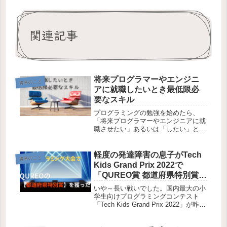
関連記事
将来プログラマーやエンジニ
将来のこと
アに就職したいとき最低限必
要なスキル
プログラミングの勉強を始めたら、
「将来プログラマーやエンジニアに就
職させたい」あるいは「したい」と考
えているかと思います。じゃあそのた
めには何が必要なのか知っておくこと
で今から準備しておくことができま
軽度の発達障害の息子がTech
将来のこと
す。プログラミングの知識 就職活動
Kids Grand Prix 2022で
するの...
「QUREO賞 都道府県特別賞」
に選ばれました
いや～長い戦いでした。国内最大の小
学生向けプログラミングコンテスト
「Tech Kids Grand Prix 2022」が昨年
2022年7月1日に始まり、同年9月31日
が作品の締め切り日でした。 そこか